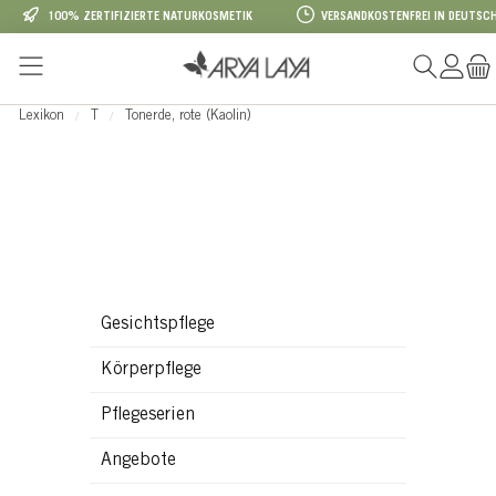
100% ZERTIFIZIERTE NATURKOSMETIK
VERSANDKOSTENFREI IN DEUTSCH
Zum Hauptinhalt springen
Lexikon
T
Tonerde, rote (Kaolin)
Gesichtspflege
Körperpflege
Pflegeserien
Angebote