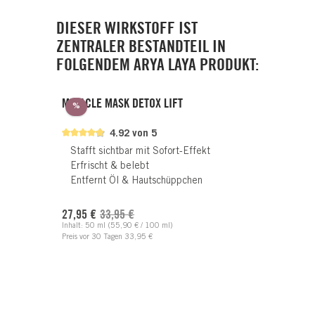
DIESER WIRKSTOFF IST
ZENTRALER BESTANDTEIL IN
FOLGENDEM ARYA LAYA PRODUKT:
MIRACLE MASK DETOX LIFT
Rabatt
%
4.92 von 5
Stafft sichtbar mit Sofort-Effekt
Erfrischt & belebt
Entfernt Öl & Hautschüppchen
Verkaufspreis:
Regulärer Preis:
27,95 €
33,95 €
Inhalt:
50 ml
(55,90 € / 100 ml)
Preis vor 30 Tagen 33,95 €