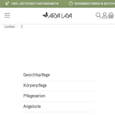
100% ZERTIFIZIERTE NATURKOSMETIK
VERSANDKOSTENFREI IN DEUTSCH
Zum Hauptinhalt springen
Lexikon
C
Gesichtspflege
Körperpflege
Pflegeserien
Angebote