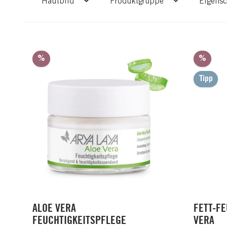
Hautbild
Produktgruppe
Eigens
Rabatt
Rabat
%
%
Tipp
ALOE VERA
FETT-F
FEUCHTIGKEITSPFLEGE
VERA