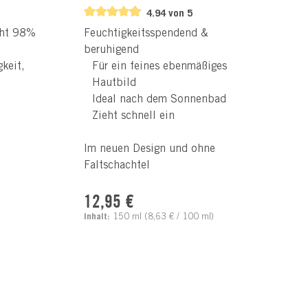
4.94 von 5
cht 98%
Feuchtigkeitsspendend &
beruhigend
keit,
Für ein feines ebenmäßiges
Hautbild
Ideal nach dem Sonnenbad
Zieht schnell ein
Im neuen Design und ohne
Faltschachtel
Regulärer Preis:
is:
12,95 €
Inhalt:
150 ml
(8,63 € / 100 ml)