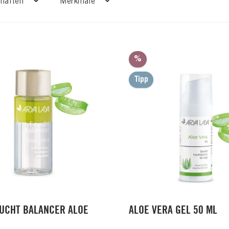
chaften
Merkmale
t
Rabatt
%
Tipp
EUCHT BALANCER ALOE
ALOE VERA GEL 50 ML