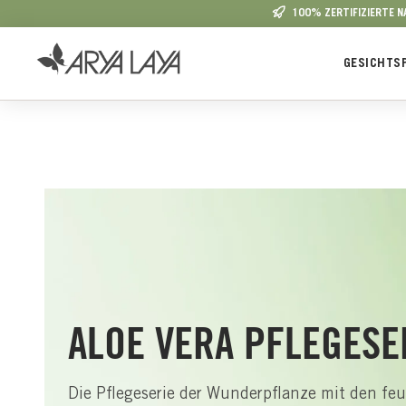
100% ZERTIFIZIERTE 
 Hauptinhalt springen
Zur Suche springen
Zur Hauptnavigation springen
GESICHTS
ALOE VERA PFLEGESE
Die Pflegeserie der Wunderpflanze mit den fe