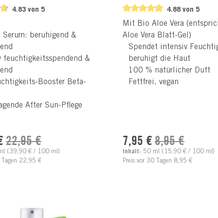
4.83 von 5
4.88 von 5
Mit Bio Aloe Vera (entspri
 Serum: beruhigend &
Aloe Vera Blatt-Gel)
nend
Spendet intensiv Feuchtig
v feuchtigkeitsspendend &
beruhigt die Haut
gend
100 % natürlicher Duft
chtigkeits-Booster Beta-
Fettfrei, vegan
agende After Sun-Pflege
preis:
Verkaufspreis:
Regulärer Preis:
Regulärer Pre
€
22,95 €
7,95 €
8,95 €
ml
(39,90 € / 100 ml)
Inhalt:
50 ml
(15,90 € / 100 ml)
0 Tagen 22,95 €
Preis vor 30 Tagen 8,95 €