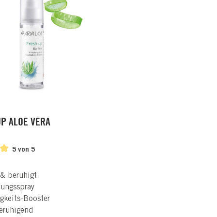
UP ALOE VERA
5 von 5
 & beruhigt
hungsspray
gkeits-Booster
eruhigend