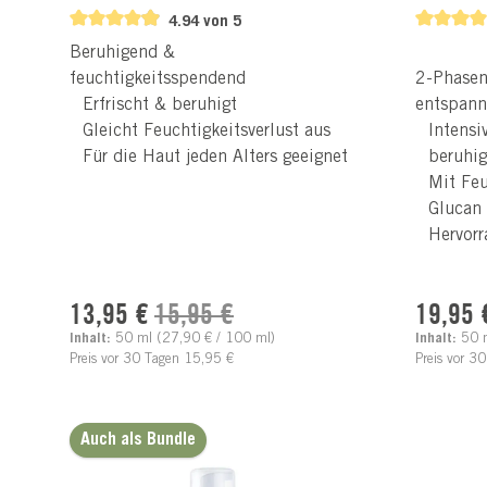
4.94 von 5
Beruhigend &
feuchtigkeitsspendend
2-Phasen
Erfrischt & beruhigt
entspan
Gleicht Feuchtigkeitsverlust aus
Intensi
Für die Haut jeden Alters geeignet
beruhi
Mit Feu
Glucan
Hervorr
Verkaufspreis:
Verkaufs
Regulärer Preis:
13,95 €
15,95 €
19,95 
Inhalt:
50 ml
(27,90 € / 100 ml)
Inhalt:
50 
Preis vor 30 Tagen 15,95 €
Preis vor 3
Auch als Bundle