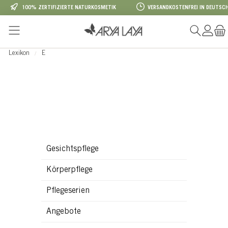
100% ZERTIFIZIERTE NATURKOSMETIK
VERSANDKOSTENFREI IN DEUTSCH
Zum Hauptinhalt springen
Lexikon
E
Gesichtspflege
Körperpflege
Pflegeserien
Angebote