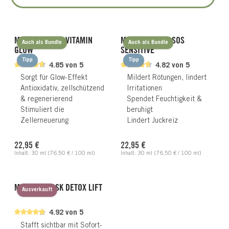
MIRACLE MASK VITAMIN
MIRACLE MASK SOS
Auch als Bundle
Auch als Bundle
GLOW
SENSITIVE
Tipp
Tipp
4.85 von 5
4.82 von 5
Sorgt für Glow-Effekt
Mildert Rötungen, lindert
Antioxidativ, zellschützend
Irritationen
& regenerierend
Spendet Feuchtigkeit &
Stimuliert die
beruhigt
Zellerneuerung
Lindert Juckreiz
Regulärer Preis:
Regulärer Preis:
22,95 €
22,95 €
Inhalt:
30 ml
(76,50 € / 100 ml)
Inhalt:
30 ml
(76,50 € / 100 ml)
MIRACLE MASK DETOX LIFT
Ausverkauft
4.92 von 5
Stafft sichtbar mit Sofort-