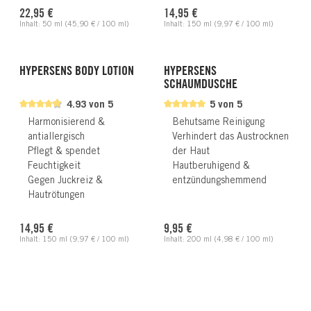
Regulärer Preis:
Regulärer Preis:
22,95 €
14,95 €
Inhalt:
50 ml
(45,90 € / 100 ml)
Inhalt:
150 ml
(9,97 € / 100 ml)
HYPERSENS BODY LOTION
HYPERSENS
SCHAUMDUSCHE
4.93 von 5
5 von 5
Harmonisierend &
Behutsame Reinigung
antiallergisch
Verhindert das Austrocknen
Pflegt & spendet
der Haut
Feuchtigkeit
Hautberuhigend &
Gegen Juckreiz &
entzündungshemmend
Hautrötungen
Regulärer Preis:
Regulärer Preis:
14,95 €
9,95 €
Inhalt:
150 ml
(9,97 € / 100 ml)
Inhalt:
200 ml
(4,98 € / 100 ml)