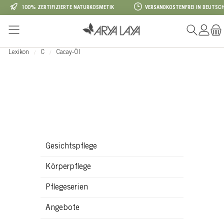
100% ZERTIFIZIERTE NATURKOSMETIK
VERSANDKOSTENFREI IN DEUTSCH
Zum Hauptinhalt springen
Lexikon
C
Cacay-Öl
Gesichtspflege
Körperpflege
Pflegeserien
Angebote