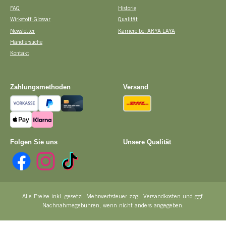
FAQ
Historie
Wirkstoff-Glossar
Qualität
Newsletter
Karriere bei ARYA LAYA
Händlersuche
Kontakt
Zahlungsmethoden
Versand
Vorkasse
PayPal
Kreditkarte
DHL
Apple Pay
Pay with Klarna
Folgen Sie uns
Unsere Qualität
Facebook
Instagram
TikTok
Alle Preise inkl. gesetzl. Mehrwertsteuer zzgl.
Versandkosten
und ggf.
Nachnahmegebühren, wenn nicht anders angegeben.