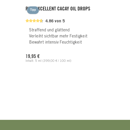
PHYTOXCELLENT CACAY OIL DROPS
Tipp
4.86 von 5
Straffend und glättend
Verleiht sichtbar mehr Festigkeit
Bewahrt intensiv Feuchtigkeit
Regulärer Preis:
19,95 €
Inhalt:
5 ml
(399,00 € / 100 ml)