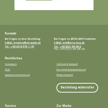
Kontakt
Bei Fragen zu Ihrer Bestellung
Bei Fragen zu ARYA LAYA Produkten
E-Mail: aryalaya@vni-gmbh.de
E-Mail: info@arya-laya.de
Tel.: +49 2419 578 11 87
Tel.: +49 6221-84 48-0
Fax: +49 6221-84 48-48
Rechtliches
Impressum
Zahlung & Versand
AGB
Barrierefreiheitserklärung
Datenschutzerklärung
Widerrufsrecht
Bestellung widerrufen
Service
Zur Marke