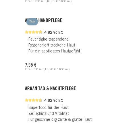
Inhalt:
150 ml
(10,63 € / 100 ml)
ARGAN HANDPFLEGE
Tipp
4.92 von 5
Feuchtigkeitsspendend
Regeneriert trockene Haut
Für ein gepflegtes Hautgefühl
Regulärer Preis:
7,95 €
Inhalt:
50 ml
(15,90 € / 100 ml)
ARGAN TAG & NACHTPFLEGE
4.82 von 5
Superfood für die Haut
Zellschutz und Vitalität
Für geschmeidig zarte & glatte Haut