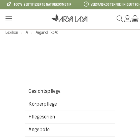
100% ZERTIFIZIERTE NATURKOSMETIK
VERSANDKOSTENFREI IN DEUTSCH
Zum Hauptinhalt springen
Lexikon
A
Arganöl (kbA)
Gesichtspflege
Körperpflege
Pflegeserien
Angebote