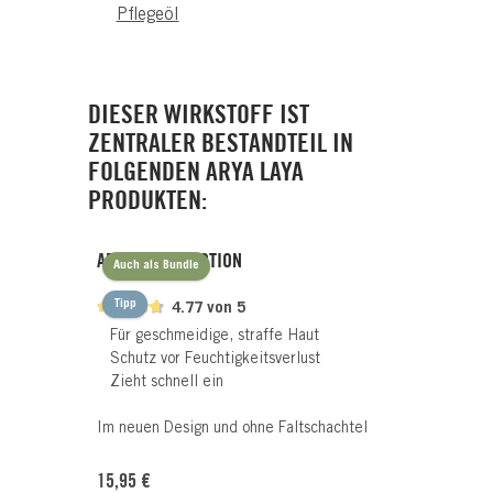
Pflegeöl
DIESER WIRKSTOFF IST
ZENTRALER BESTANDTEIL IN
FOLGENDEN ARYA LAYA
PRODUKTEN:
ARGAN BODY LOTION
Auch als Bundle
Tipp
4.77 von 5
Für geschmeidige, straffe Haut
Schutz vor Feuchtigkeitsverlust
Zieht schnell ein
Im neuen Design und ohne Faltschachtel
Regulärer Preis:
15,95 €