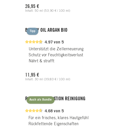
Regulärer Preis:
26,95 €
Inhalt:
50 ml
(53,90 € / 100 ml)
BEAUTY OIL ARGAN BIO
Tipp
4.97 von 5
Unterstützt die Zellerneuerung
Schutz vor Feuchtigkeitsverlust
Nährt & strafft
Regulärer Preis:
11,95 €
Inhalt:
30 ml
(39,83 € / 100 ml)
ROSE REGENERATION REINIGUNG
Auch als Bundle
4.68 von 5
Für ein frisches, klares Hautgefühl
Rückfettende Eigenschaften