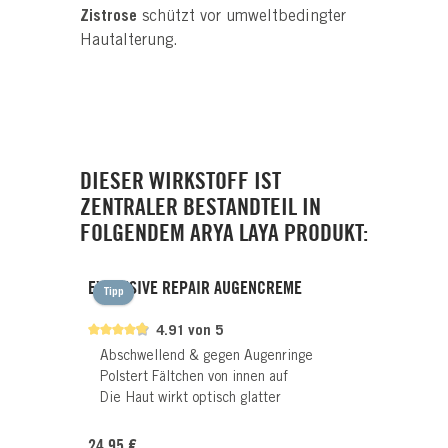
Zistrose
schützt vor umweltbedingter
Hautalterung.
DIESER WIRKSTOFF IST
ZENTRALER BESTANDTEIL IN
FOLGENDEM ARYA LAYA PRODUKT:
EXCLUSIVE REPAIR AUGENCREME
Tipp
4.91 von 5
Abschwellend & gegen Augenringe
Polstert Fältchen von innen auf
Die Haut wirkt optisch glatter
Regulärer Preis:
24,95 €