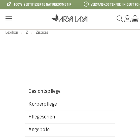
100% ZERTIFIZIERTE NATURKOSMETIK
VERSANDKOSTENFREI IN DEUTSCH
Zum Hauptinhalt springen
Lexikon
Z
Zistrose
Gesichtspflege
Körperpflege
Pflegeserien
Angebote