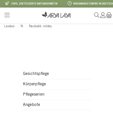
100% ZERTIFIZIERTE NATURKOSMETIK
VERSANDKOSTENFREI IN DEUTSCH
Zum Hauptinhalt springen
Lexikon
N
Neutralöl, mildes
Gesichtspflege
Körperpflege
Pflegeserien
Angebote