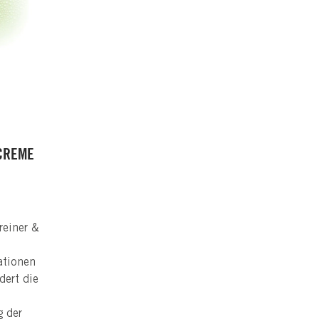
 CREME
reiner &
tationen
dert die
g der