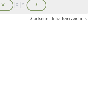
W
Z
X
Y
Startseite
|
Inhaltsverzeichnis