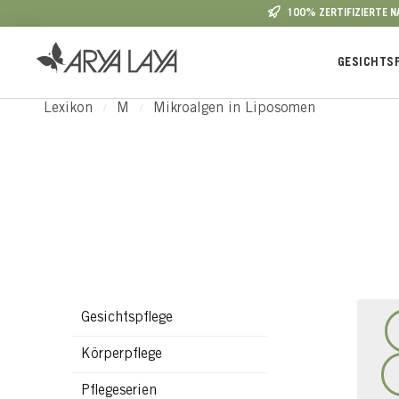
100% ZERTIFIZIERTE 
 Hauptinhalt springen
Zur Suche springen
Zur Hauptnavigation springen
GESICHTS
Lexikon
M
Mikroalgen in Liposomen
Gesichtspflege
Körperpflege
Pflegeserien