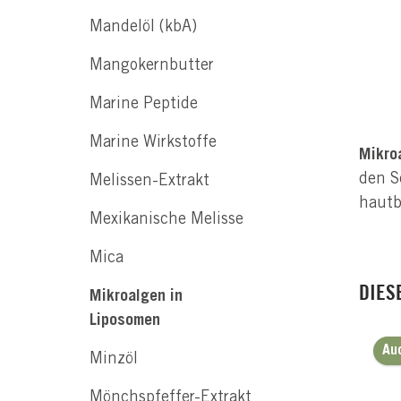
Mandelöl (kbA)
Mangokernbutter
Marine Peptide
Marine Wirkstoffe
Mikro
den S
Melissen-Extrakt
hautb
Mexikanische Melisse
Mica
DIES
Mikroalgen in
Liposomen
Au
Minzöl
Mönchspfeffer-Extrakt