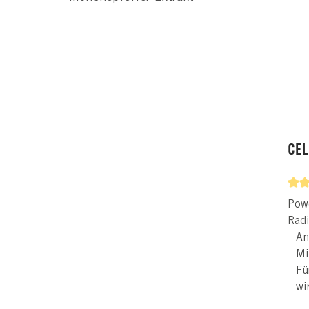
CEL
Powe
Radi
An
Mi
Fü
wi