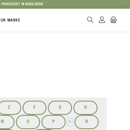
PRODUZIERT IN HEIDELBERG
ZUR MARKE
E
F
G
H
N
O
P
R
Q