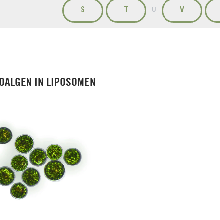
S
T
V
U
OALGEN IN LIPOSOMEN