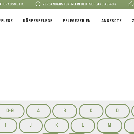
NATURKOSMETIK
VERSANDKOSTENFREI IN DEUTSCHLAND AB 49 €
PFLEGE
KÖRPERPFLEGE
PFLEGESERIEN
ANGEBOTE
0-9
A
B
C
D
I
J
K
L
M