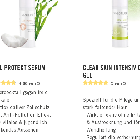
L PROTECT SERUM
CLEAR SKIN INTENSIV
GEL
4.86 von 5
5 von 5
rcocktail gegen freie
kale
Speziell für die Pflege un
tioxidativer Zellschutz
stark fettender Haut
t Anti-Pollution Effekt
Wirkt effektiv ohne Irri
r vitales & jugendlich
& Austrocknung und för
rkendes Aussehen
Wundheilung
Reguliert die Verhornun