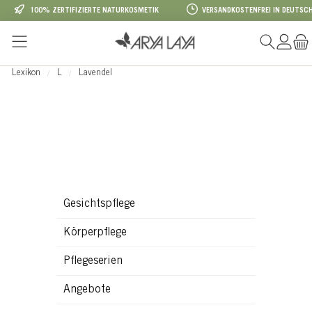
100% ZERTIFIZIERTE NATURKOSMETIK
VERSANDKOSTENFREI IN DEUTSCH
Zum Hauptinhalt springen
Lexikon
L
Lavendel
Gesichtspflege
Körperpflege
Pflegeserien
Angebote