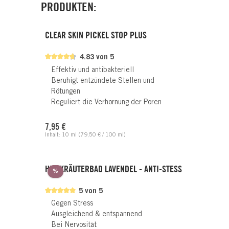
PRODUKTEN:
CLEAR SKIN PICKEL STOP PLUS
4.83 von 5
Effektiv und antibakteriell
Beruhigt entzündete Stellen und
Rötungen
Reguliert die Verhornung der Poren
Regulärer Preis:
7,95 €
Inhalt:
10 ml
(79,50 € / 100 ml)
HEILKRÄUTERBAD LAVENDEL - ANTI-STESS
Rabatt
%
5 von 5
Gegen Stress
Ausgleichend & entspannend
Bei Nervosität