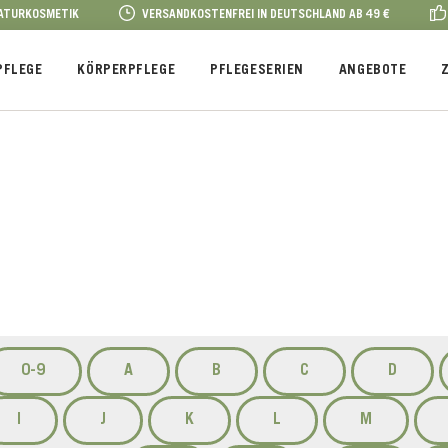
NATURKOSMETIK
VERSANDKOSTENFREI IN DEUTSCHLAND AB 49 €
PFLEGE
KÖRPERPFLEGE
PFLEGESERIEN
ANGEBOTE
0-9
A
B
C
D
I
J
K
L
M