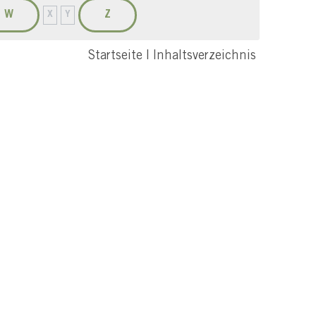
W
Z
X
Y
Startseite
|
Inhaltsverzeichnis