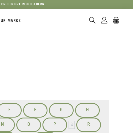
PRODUZIERT IN HEIDELBERG
ZUR MARKE
E
F
G
H
N
O
P
R
Q