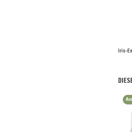
Iris-E
DIES
Au