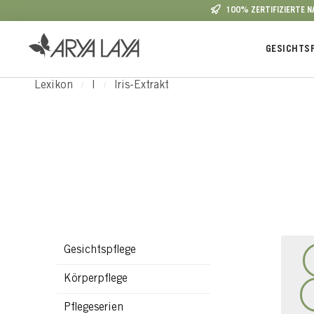
100% ZERTIFIZIERTE 
 Hauptinhalt springen
Zur Suche springen
Zur Hauptnavigation springen
GESICHTS
Lexikon
I
Iris-Extrakt
Gesichtspflege
Körperpflege
Pflegeserien