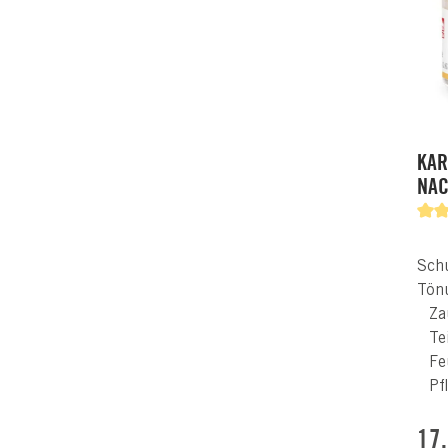
KAR
NAC
Schu
Tön
Za
Te
Fe
Pf
Regu
17