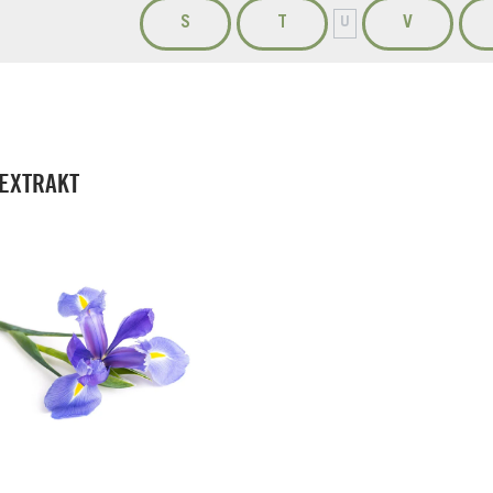
S
T
V
U
-EXTRAKT