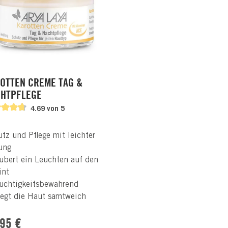
OTTEN CREME TAG &
HTPFLEGE
4.69 von 5
tz und Pflege mit leichter
ung
ubert ein Leuchten auf den
int
uchtigkeitsbewahrend
legt die Haut samtweich
lärer Preis:
,95 €