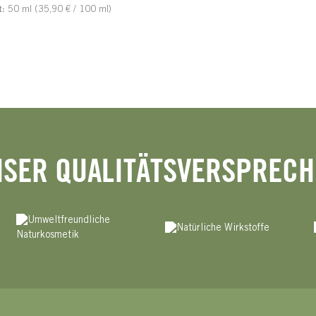
t:
50 ml
(35,90 € / 100 ml)
SER QUALITÄTSVERSPREC