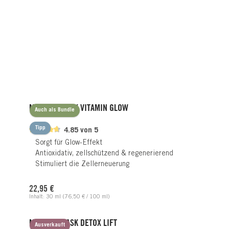
Produktgalerie überspringen
MIRACLE MASK VITAMIN GLOW
Auch als Bundle
Tipp
4.85 von 5
Sorgt für Glow-Effekt
Antioxidativ, zellschützend & regenerierend
Stimuliert die Zellerneuerung
Regulärer Preis:
22,95 €
Inhalt:
30 ml
(76,50 € / 100 ml)
MIRACLE MASK DETOX LIFT
Ausverkauft