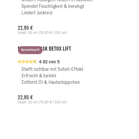
Mildert Rötungen, lindert Irritationen
Spendet Feuchtigkeit & beruhigt
Lindert Juckreiz
Regulärer Preis:
22,95 €
Inhalt:
30 ml
(76,50 € / 100 ml)
MIRACLE MASK DETOX LIFT
Ausverkauft
4.92 von 5
Stafft sichtbar mit Sofort-Effekt
Erfrischt & belebt
Entfernt Öl & Hautschüppchen
Regulärer Preis:
22,95 €
Inhalt:
30 ml
(76,50 € / 100 ml)