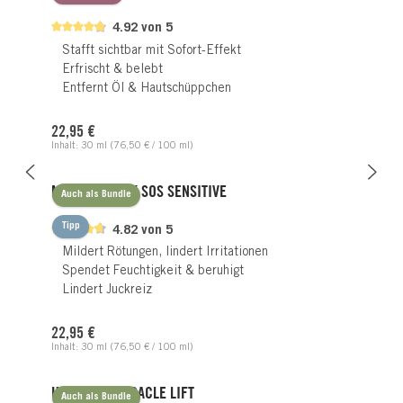
4.92 von 5
Stafft sichtbar mit Sofort-Effekt
Erfrischt & belebt
Entfernt Öl & Hautschüppchen
Regulärer Preis:
22,95 €
Inhalt:
30 ml
(76,50 € / 100 ml)
MIRACLE MASK SOS SENSITIVE
Auch als Bundle
Tipp
4.82 von 5
Mildert Rötungen, lindert Irritationen
Spendet Feuchtigkeit & beruhigt
Lindert Juckreiz
Regulärer Preis:
22,95 €
Inhalt:
30 ml
(76,50 € / 100 ml)
HYALURON MIRACLE LIFT
Auch als Bundle