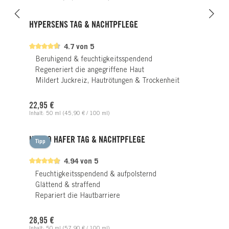
HYPERSENS TAG & NACHTPFLEGE
4.7 von 5
Beruhigend & feuchtigkeitsspendend
Regeneriert die angegriffene Haut
Mildert Juckreiz, Hautrötungen & Trockenheit
Regulärer Preis:
22,95 €
Inhalt:
50 ml
(45,90 € / 100 ml)
HYDRO HAFER TAG & NACHTPFLEGE
Tipp
4.94 von 5
Feuchtigkeitsspendend & aufpolsternd
Glättend & straffend
Repariert die Hautbarriere
Regulärer Preis:
28,95 €
Inhalt:
50 ml
(57,90 € / 100 ml)