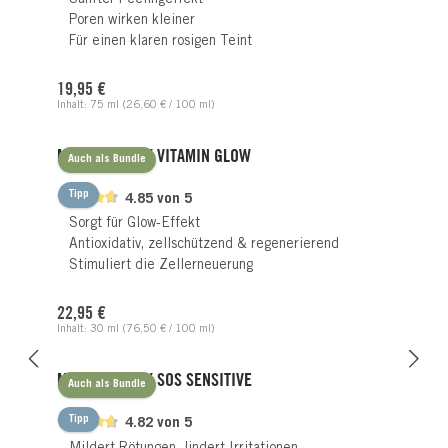
Poren wirken kleiner
Für einen klaren rosigen Teint
Regulärer Preis:
19,95 €
Inhalt:
75 ml
(26,60 € / 100 ml)
MIRACLE MASK VITAMIN GLOW
Auch als Bundle
Tipp
4.85 von 5
Sorgt für Glow-Effekt
Antioxidativ, zellschützend & regenerierend
Stimuliert die Zellerneuerung
Regulärer Preis:
22,95 €
Inhalt:
30 ml
(76,50 € / 100 ml)
MIRACLE MASK SOS SENSITIVE
Auch als Bundle
Tipp
4.82 von 5