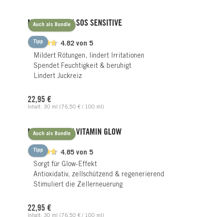
Produktgalerie überspringen
MIRACLE MASK SOS SENSITIVE
Auch als Bundle
Tipp
4.82 von 5
Mildert Rötungen, lindert Irritationen
Spendet Feuchtigkeit & beruhigt
Lindert Juckreiz
Regulärer Preis:
22,95 €
Inhalt:
30 ml
(76,50 € / 100 ml)
MIRACLE MASK VITAMIN GLOW
Auch als Bundle
Tipp
4.85 von 5
Sorgt für Glow-Effekt
Antioxidativ, zellschützend & regenerierend
Stimuliert die Zellerneuerung
Regulärer Preis:
22,95 €
Inhalt:
30 ml
(76,50 € / 100 ml)