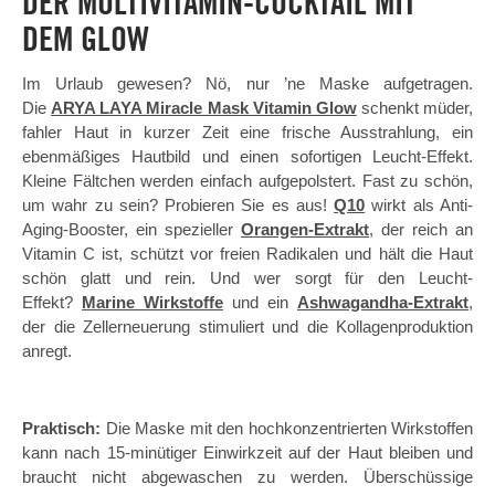
DER MULTIVITAMIN-COCKTAIL MIT
DEM GLOW
Im Urlaub gewesen? Nö, nur ’ne Maske aufgetragen.
Die
ARYA LAYA Miracle Mask Vitamin Glow
schenkt müder,
fahler Haut in kurzer Zeit eine frische Ausstrahlung, ein
ebenmäßiges Hautbild und einen sofortigen Leucht-Effekt.
Kleine Fältchen werden einfach aufgepolstert. Fast zu schön,
um wahr zu sein? Probieren Sie es aus!
Q10
wirkt als Anti-
Aging-Booster, ein spezieller
Orangen-Extrakt
, der reich an
Vitamin C ist, schützt vor freien Radikalen und hält die Haut
schön glatt und rein. Und wer sorgt für den Leucht-
Effekt?
Marine Wirkstoffe
und ein
Ashwagandha-Extrakt
,
der die Zellerneuerung stimuliert und die Kollagenproduktion
anregt.
Praktisch:
Die Maske mit den hochkonzentrierten Wirkstoffen
kann nach 15-minütiger Einwirkzeit auf der Haut bleiben und
braucht nicht abgewaschen zu werden. Überschüssige