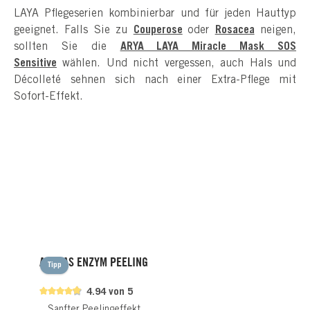
LAYA Pflegeserien kombinierbar und für jeden Hauttyp
geeignet. Falls Sie zu
Couperose
oder
Rosacea
neigen,
sollten Sie die
ARYA LAYA Miracle Mask SOS
Sensitive
wählen. Und nicht vergessen, auch Hals und
Décolleté sehnen sich nach einer Extra-Pflege mit
Sofort-Effekt.
Produktgalerie überspringen
ANANAS ENZYM PEELING
Tipp
4.94 von 5
Sanfter Peelingeffekt