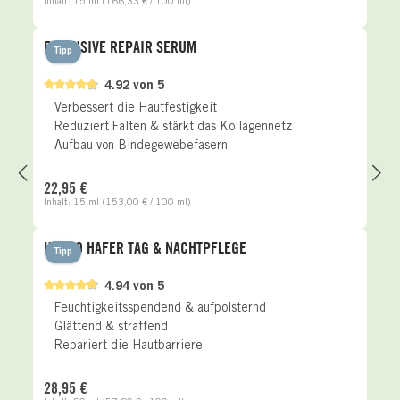
Inhalt:
15 ml
(166,33 € / 100 ml)
EXCLUSIVE REPAIR SERUM
Tipp
4.92 von 5
Verbessert die Hautfestigkeit
Reduziert Falten & stärkt das Kollagennetz
Aufbau von Bindegewebefasern
Regulärer Preis:
22,95 €
Inhalt:
15 ml
(153,00 € / 100 ml)
HYDRO HAFER TAG & NACHTPFLEGE
Tipp
4.94 von 5
Feuchtigkeitsspendend & aufpolsternd
Glättend & straffend
Repariert die Hautbarriere
Regulärer Preis:
28,95 €