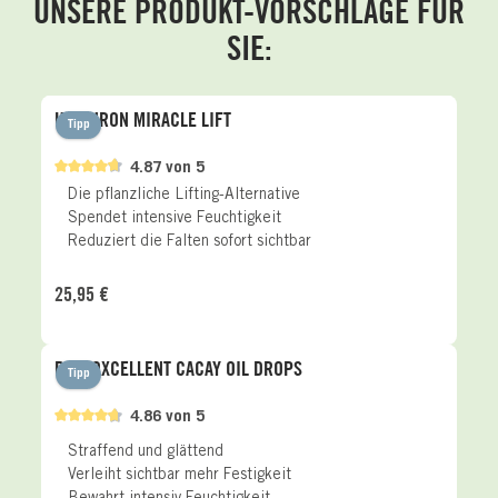
UNSERE PRODUKT-VORSCHLÄGE FÜR
SIE:
Produktgalerie überspringen
HYALURON MIRACLE LIFT
Tipp
4.87 von 5
Die pflanzliche Lifting-Alternative
Spendet intensive Feuchtigkeit
Reduziert die Falten sofort sichtbar
Regulärer Preis:
25,95 €
PHYTOXCELLENT CACAY OIL DROPS
Tipp
4.86 von 5
Straffend und glättend
Verleiht sichtbar mehr Festigkeit