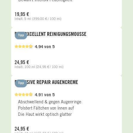
Bewahrt intensiv Feuchtigkeit
Regulärer Preis:
19,95 €
Inhalt:
5 ml
(399,00 € / 100 ml)
PHYTOXCELLENT REINIGUNGSMOUSSE
Tipp
4.94 von 5
Regulärer Preis:
24,95 €
Inhalt:
100 ml
(24,95 € / 100 ml)
EXCLUSIVE REPAIR AUGENCREME
Tipp
4.91 von 5
Abschwellend & gegen Augenringe
Polstert Fältchen von innen auf
Die Haut wirkt optisch glatter
Regulärer Preis:
24,95 €