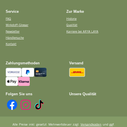
Service
Zur Marke
FAQ
Historie
Wirkstoff-Glossar
Qualität
Newsletter
Karriere bei ARYA LAYA
Händlersuche
Kontakt
Zahlungsmethoden
Versand
Vorkasse
PayPal
Kreditkarte
DHL
Apple Pay
Pay with Klarna
Folgen Sie uns
Unsere Qualität
Facebook
Instagram
TikTok
Alle Preise inkl. gesetzl. Mehrwertsteuer zzgl.
Versandkosten
und ggf.