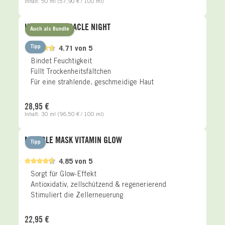
Inhalt:
50 ml
(57,90 € / 100 ml)
HYALURON MIRACLE NIGHT
Auch als Bundle
Tipp
4.71 von 5
Bindet Feuchtigkeit
Füllt Trockenheitsfältchen
Für eine strahlende, geschmeidige Haut
Regulärer Preis:
28,95 €
Inhalt:
30 ml
(96,50 € / 100 ml)
MIRACLE MASK VITAMIN GLOW
Tipp
4.85 von 5
Sorgt für Glow-Effekt
Antioxidativ, zellschützend & regenerierend
Stimuliert die Zellerneuerung
Regulärer Preis:
22,95 €