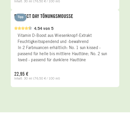
Inhalt:
30 ml
(76,50 € / 100 ml)
PERFECT DAY TÖNUNGSMOUSSE
Tipp
4.54 von 5
Vitamin D-Boost aus Wiesenknopf-Extrakt
Feuchtigkeitsspendend und -bewahrend
In 2 Farbnuancen erhältlich: No. 1 sun kissed -
passend für helle bis mittlere Hauttöne; No. 2 sun
loved - passend für dunklere Hauttöne
Regulärer Preis:
22,95 €
Inhalt:
30 ml
(76,50 € / 100 ml)