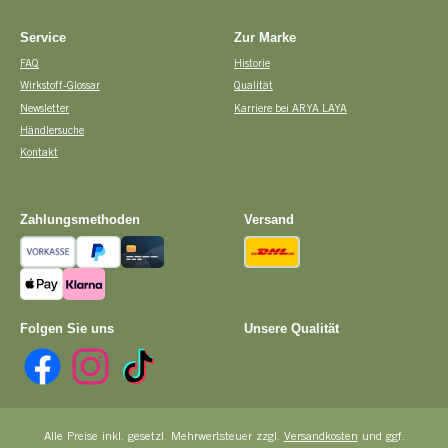
Service
Zur Marke
FAQ
Historie
Wirkstoff-Glossar
Qualität
Newsletter
Karriere bei ARYA LAYA
Händlersuche
Kontakt
Zahlungsmethoden
Versand
Vorkasse
PayPal
Kreditkarte
DHL
Apple Pay
Pay with Klarna
Folgen Sie uns
Unsere Qualität
Facebook
Instagram
TikTok
Alle Preise inkl. gesetzl. Mehrwertsteuer zzgl.
Versandkosten
und ggf.