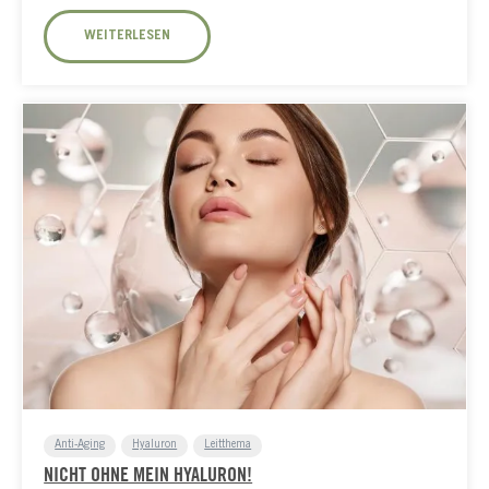
WEITERLESEN
Anti-Aging
Hyaluron
Leitthema
NICHT OHNE MEIN HYALURON!