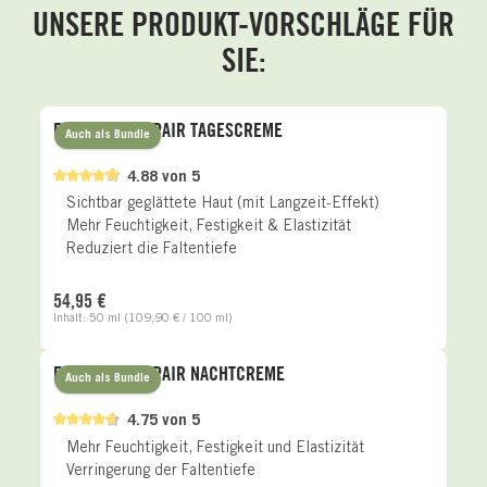
UNSERE PRODUKT-VORSCHLÄGE FÜR
SIE:
Produktgalerie überspringen
EXCLUSIVE REPAIR TAGESCREME
Auch als Bundle
4.88 von 5
Sichtbar geglättete Haut (mit Langzeit-Effekt)
Mehr Feuchtigkeit, Festigkeit & Elastizität
Reduziert die Faltentiefe
Regulärer Preis:
54,95 €
Inhalt:
50 ml
(109,90 € / 100 ml)
EXCLUSIVE REPAIR NACHTCREME
Auch als Bundle
4.75 von 5
Mehr Feuchtigkeit, Festigkeit und Elastizität
Verringerung der Faltentiefe