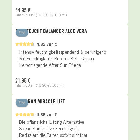
Regulärer Preis:
54,95 €
Inhalt:
50 ml
(109,90 € / 100 ml)
FETT-FEUCHT BALANCER ALOE VERA
Tipp
4.83 von 5
Intensiv feuchtigkeitsspendend & beruhigend
Mit Feuchtigkeits-Booster Beta-Glucan
Hervorragende After Sun-Pflege
Regulärer Preis:
21,95 €
Inhalt:
50 ml
(43,90 € / 100 ml)
HYALURON MIRACLE LIFT
Tipp
4.88 von 5
Die pflanzliche Lifting-Alternative
Spendet intensive Feuchtigkeit
Reduziert die Falten sofort sichtbar