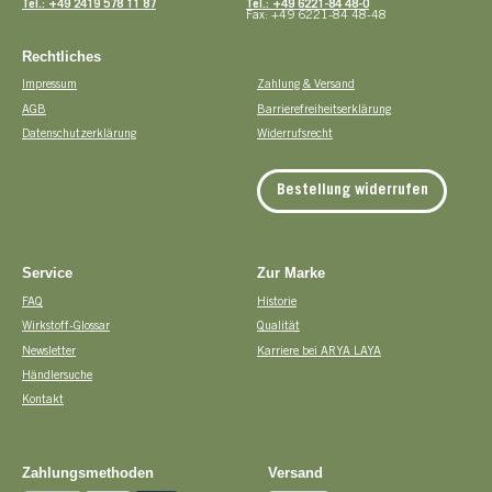
Tel.: +49 2419 578 11 87
Tel.: +49 6221-84 48-0
Fax: +49 6221-84 48-48
Rechtliches
Impressum
Zahlung & Versand
AGB
Barrierefreiheitserklärung
Datenschutzerklärung
Widerrufsrecht
Bestellung widerrufen
Service
Zur Marke
FAQ
Historie
Wirkstoff-Glossar
Qualität
Newsletter
Karriere bei ARYA LAYA
Händlersuche
Kontakt
Zahlungsmethoden
Versand