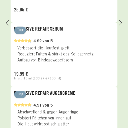
Regulärer Preis:
25,95 €
EXCLUSIVE REPAIR SERUM
Tipp
4.92 von 5
Verbessert die Hautfestigkeit
Reduziert Falten & stärkt das Kollagennetz
Aufbau von Bindegewebefasern
Regulärer Preis:
19,99 €
Inhalt:
15 ml
(133,27 € / 100 ml)
EXCLUSIVE REPAIR AUGENCREME
Tipp
4.91 von 5
Abschwellend & gegen Augenringe
Polstert Fältchen von innen auf
Die Haut wirkt optisch glatter