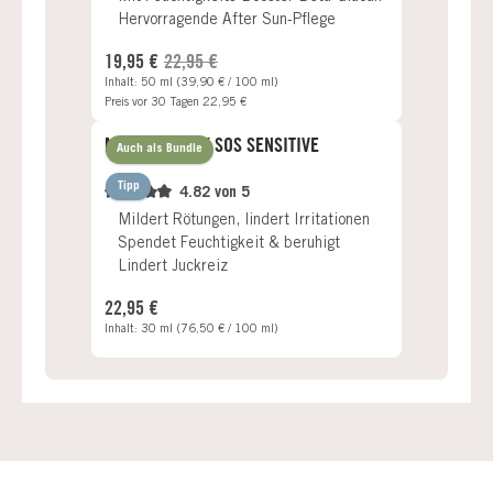
Hervorragende After Sun-Pflege
Verkaufspreis:
Regulärer Preis:
19,95 €
22,95 €
Inhalt:
50 ml
(39,90 € / 100 ml)
Preis vor 30 Tagen 22,95 €
MIRACLE MASK SOS SENSITIVE
Auch als Bundle
Tipp
4.82 von 5
Mildert Rötungen, lindert Irritationen
Spendet Feuchtigkeit & beruhigt
Lindert Juckreiz
Regulärer Preis:
22,95 €
Inhalt:
30 ml
(76,50 € / 100 ml)