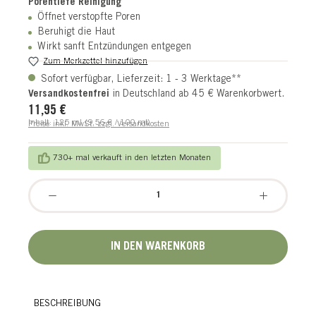
Porentiefe Reinigung
Öffnet verstopfte Poren
Beruhigt die Haut
Wirkt sanft Entzündungen entgegen
Zum Merkzettel hinzufügen
Sofort verfügbar, Lieferzeit: 1 - 3 Werktage**
Versandkostenfrei
in Deutschland ab 45 € Warenkorbwert.
11,95 €
Regulärer Preis:
Inhalt:
125 ml
(9,56 € / 100 ml)
Preise inkl. MwSt. zzgl. Versandkosten
730+ mal verkauft in den letzten Monaten
Produkt Anzahl: Gib den gewünschten Wert ein oder benutze die Schaltflächen um die 
IN DEN WARENKORB
BESCHREIBUNG