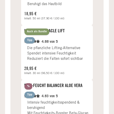
B
eruhigt das Hautbild
Regulärer Preis:
18,95 €
Inhalt:
50 ml
(37,90 € / 100 ml)
HYALURON MIRACLE LIFT
Auch als Bundle
Tipp
4.88 von 5
Die pflanzliche Lifting-Alternative
Spendet intensive Feuchtigkeit
Reduziert die Falten sofort sichtbar
Regulärer Preis:
28,95 €
Inhalt:
30 ml
(96,50 € / 100 ml)
FETT-FEUCHT BALANCER ALOE VERA
Rabatt
%
Tipp
4.83 von 5
Intensiv feuchtigkeitsspendend &
beruhigend
Mit Feuchtigkeits-Booster Beta-Glucan