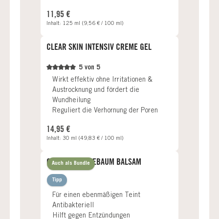
Regulärer Preis:
11,95 €
Inhalt:
125 ml
(9,56 € / 100 ml)
CLEAR SKIN INTENSIV CREME GEL
5 von 5
Wirkt effektiv ohne Irritationen &
Austrocknung und fördert die
Wundheilung
Reguliert die Verhornung der Poren
Regulärer Preis:
14,95 €
Inhalt:
30 ml
(49,83 € / 100 ml)
CLEAR SKIN TEEBAUM BALSAM
Auch als Bundle
Tipp
Für einen ebenmäßigen Teint
Antibakteriell
Hilft gegen Entzündungen