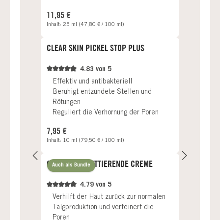
Regulärer Preis:
11,95 €
Inhalt:
25 ml
(47,80 € / 100 ml)
CLEAR SKIN PICKEL STOP PLUS
4.83 von 5
Effektiv und antibakteriell
Beruhigt entzündete Stellen und
Rötungen
Reguliert die Verhornung der Poren
Regulärer Preis:
7,95 €
Inhalt:
10 ml
(79,50 € / 100 ml)
CLEAR SKIN MATTIERENDE CREME
Auch als Bundle
4.79 von 5
Verhilft der Haut zurück zur normalen
Talgproduktion und verfeinert die
Poren