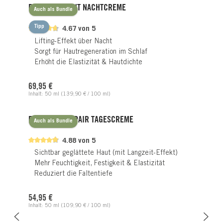
PHYTOXCELLENT NACHTCREME
Auch als Bundle
Tipp
4.67 von 5
Lifting-Effekt über Nacht
Sorgt für Hautregeneration im Schlaf
Erhöht die Elastizität & Hautdichte
Regulärer Preis:
69,95 €
Inhalt:
50 ml
(139,90 € / 100 ml)
EXCLUSIVE REPAIR TAGESCREME
Auch als Bundle
4.88 von 5
Sichtbar geglättete Haut (mit Langzeit-Effekt)
Mehr Feuchtigkeit, Festigkeit & Elastizität
Reduziert die Faltentiefe
Regulärer Preis:
54,95 €
Inhalt:
50 ml
(109,90 € / 100 ml)