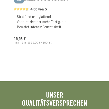
Tipp
4.86 von 5
Straffend und glättend
Verleiht sichtbar mehr Festigkeit
Bewahrt intensiv Feuchtigkeit
Regulärer Preis:
19,95 €
Inhalt:
5 ml
(399,00 € / 100 ml)
UNSER
QUALITÄTSVERSPRECHEN