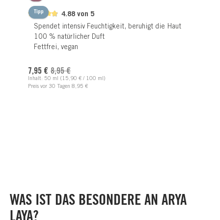
Tipp
4.88 von 5
Spendet intensiv Feuchtigkeit, beruhigt die Haut
100 % natürlicher Duft
Fettfrei, vegan
Verkaufspreis:
Regulärer Preis:
7,95 €
8,95 €
Inhalt:
50 ml
(15,90 € / 100 ml)
Preis vor 30 Tagen 8,95 €
WAS IST DAS BESONDERE AN ARYA
LAYA?