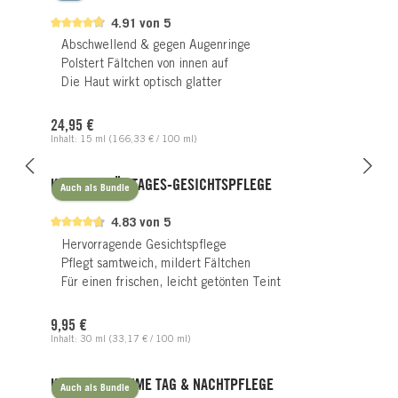
4.91 von 5
Abschwellend & gegen Augenringe
Polstert Fältchen von innen auf
Die Haut wirkt optisch glatter
Regulärer Preis:
24,95 €
Inhalt:
15 ml
(166,33 € / 100 ml)
KAROTTEN-ÖL TAGES-GESICHTSPFLEGE
Auch als Bundle
4.83 von 5
Hervorragende Gesichtspflege
Pflegt samtweich, mildert Fältchen
Für einen frischen, leicht getönten Teint
Regulärer Preis:
9,95 €
Inhalt:
30 ml
(33,17 € / 100 ml)
KAROTTEN CREME TAG & NACHTPFLEGE
Auch als Bundle