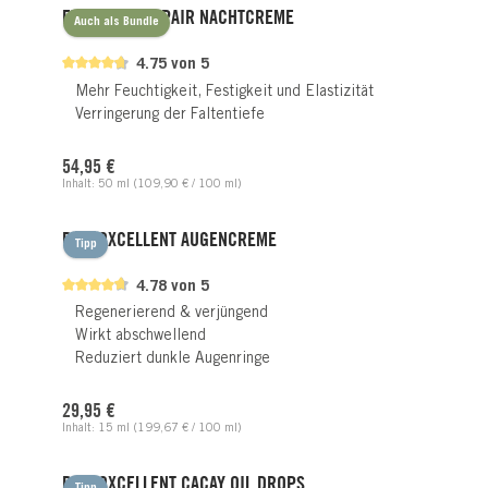
EXCLUSIVE REPAIR NACHTCREME
Auch als Bundle
4.75 von 5
Mehr Feuchtigkeit, Festigkeit und Elastizität
Verringerung der Faltentiefe
Regulärer Preis:
54,95 €
Inhalt:
50 ml
(109,90 € / 100 ml)
PHYTOXCELLENT AUGENCREME
Tipp
4.78 von 5
Regenerierend & verjüngend
Wirkt abschwellend
Reduziert dunkle Augenringe
Regulärer Preis:
29,95 €
Inhalt:
15 ml
(199,67 € / 100 ml)
PHYTOXCELLENT CACAY OIL DROPS