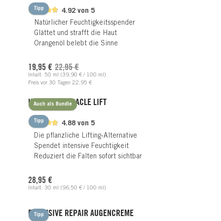
Tipp
4.92 von 5
Natürlicher Feuchtigkeitsspender
Glättet und strafft die Haut
Orangenöl belebt die Sinne
Verkaufspreis:
Regulärer Preis:
19,95 €
22,95 €
Inhalt:
50 ml
(39,90 € / 100 ml)
Preis vor 30 Tagen 22,95 €
HYALURON MIRACLE LIFT
Auch als Bundle
Tipp
4.88 von 5
Die pflanzliche Lifting-Alternative
Spendet intensive Feuchtigkeit
Reduziert die Falten sofort sichtbar
Regulärer Preis:
28,95 €
Inhalt:
30 ml
(96,50 € / 100 ml)
EXCLUSIVE REPAIR AUGENCREME
Tipp