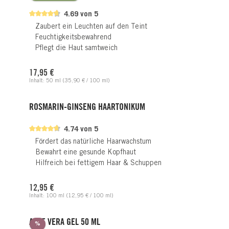
4.69 von 5
Zaubert ein Leuchten auf den Teint
Feuchtigkeitsbewahrend
Pflegt die Haut samtweich
Regulärer Preis:
17,95 €
Inhalt:
50 ml
(35,90 € / 100 ml)
ROSMARIN-GINSENG HAARTONIKUM
4.74 von 5
Fördert das natürliche Haarwachstum
Bewahrt eine gesunde Kopfhaut
Hilfreich bei fettigem Haar & Schuppen
Regulärer Preis:
12,95 €
Inhalt:
100 ml
(12,95 € / 100 ml)
ALOE VERA GEL 50 ML
Rabatt
%