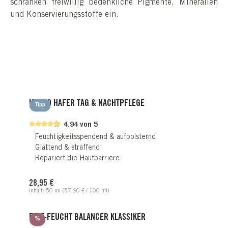
schränken freiwillig bedenkliche Pigmente, Mineralien
und Konservierungsstoffe ein.
Produktgalerie überspringen
HYDRO HAFER TAG & NACHTPFLEGE
Tipp
4.94 von 5
Feuchtigkeitsspendend & aufpolsternd
Glättend & straffend
Repariert die Hautbarriere
Regulärer Preis:
28,95 €
Inhalt:
50 ml
(57,90 € / 100 ml)
FETT-FEUCHT BALANCER KLASSIKER
Rabatt
%