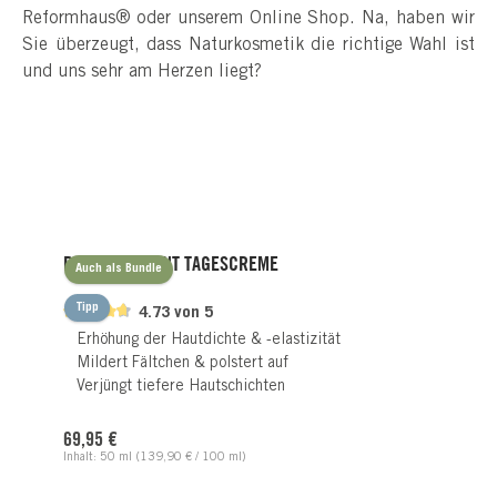
Reformhaus® oder unserem Online Shop. Na, haben wir
Sie überzeugt, dass Naturkosmetik die richtige Wahl ist
und uns sehr am Herzen liegt?
Produktgalerie überspringen
PHYTOXCELLENT TAGESCREME
Auch als Bundle
Tipp
4.73 von 5
Erhöhung der Hautdichte & -elastizität
Mildert Fältchen & polstert auf
Verjüngt tiefere Hautschichten
Regulärer Preis:
69,95 €
Inhalt:
50 ml
(139,90 € / 100 ml)