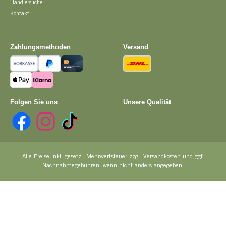
Händlersuche
Kontakt
Zahlungsmethoden
Versand
Vorkasse
PayPal
Kreditkarte
DHL
Apple Pay
Pay with Klarna
Folgen Sie uns
Unsere Qualität
Facebook
Instagram
TikTok
Alle Preise inkl. gesetzl. Mehrwertsteuer zzgl.
Versandkosten
und ggf.
Nachnahmegebühren, wenn nicht anders angegeben.